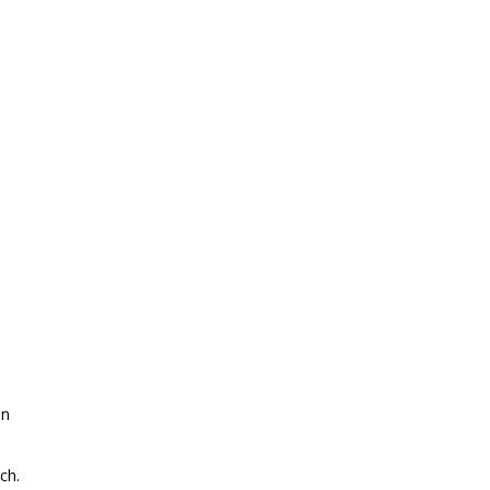
en
ch.